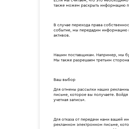
Если мы считаем, что это необходимо
также можем раскрыть информацию по
В случае перехода права собственнос
событие, мы передадим информацию н
активов.
Нашим поставщикам. Например, мы бу
Мы также разрешаем третьим сторонам
Ваш выбор
Для отмены рассылки наших рекламны
письме, которое вы получаете. Войдя
учетная запись».
Для отказа от передачи нами вашей и
рекламном электронном письме, котор