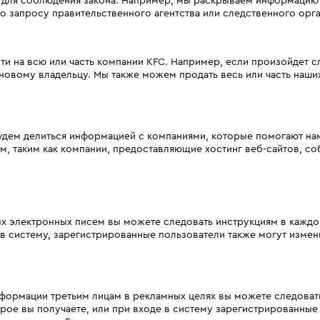
 для соблюдения закона. Например, мы раскрываем информацию 
 запросу правительственного агентства или следственного орга
ти на всю или часть компании KFC. Например, если произойдет 
овому владельцу. Мы также можем продать весь или часть наших
дем делиться информацией с компаниями, которые помогают нам
, таким как компании, предоставляющие хостинг веб-сайтов, с
х электронных писем вы можете следовать инструкциям в кажд
 в систему, зарегистрированные пользователи также могут измен
нформации третьим лицам в рекламных целях вы можете следова
ое вы получаете, или при входе в систему зарегистрированные 