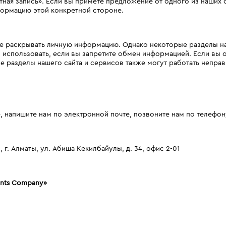
тная запись». Если вы примете предложение от одного из наших
формацию этой конкретной стороне.
не раскрывать личную информацию. Однако некоторые разделы на
использовать, если вы запретите обмен информацией. Если вы о
 разделы нашего сайта и сервисов также могут работать неправ
, напишите нам по электронной почте, позвоните нам по телефон
 г. Алматы, ул. Абиша Кекилбайулы, д. 34, офис 2-01
rants Company»